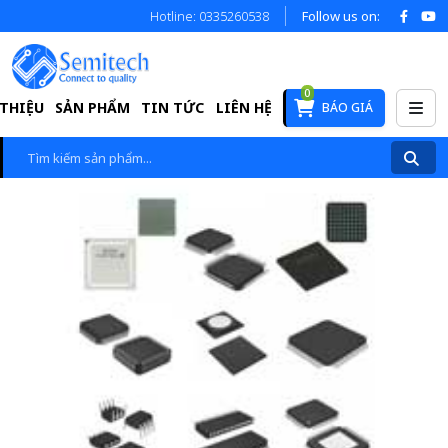
Hotline: 0335260538
Follow us on:
0
 THIỆU
SẢN PHẨM
TIN TỨC
LIÊN HỆ
BÁO GIÁ