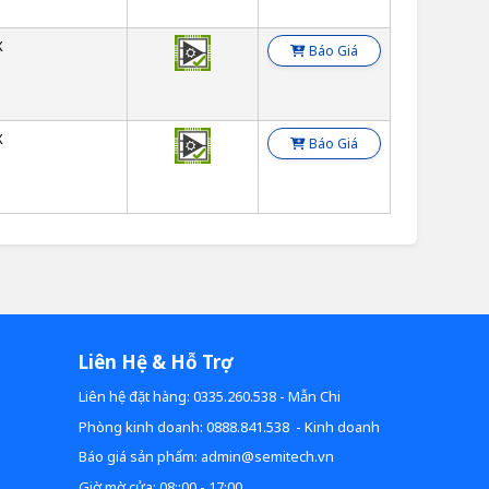
X
Báo Giá
X
Báo Giá
Liên Hệ & Hỗ Trợ
Liên hệ đặt hàng: 0335.260.538 - Mẫn Chi
Phòng kinh doanh: 0888.841.538 - Kinh doanh
Báo giá sản phẩm: admin@semitech.vn
Giờ mờ cửa: 08::00 - 17:00