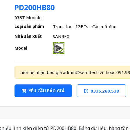
PD200HB80
IGBT Modules
Loại sản phẩm
Transitor - IGBTs - Các mô-đun
Nhà sản xuất
SANREX
Model
Liên hệ nhận báo giá admin@semitech.vn hoặc 091.99
YÊU CẦU BÁO GIÁ
0335.260.538
iếu linh kiện điện tử PD200HB80, Bảng dữ liệu, hàng tồn 