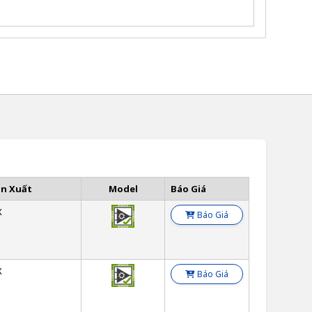
ản Xuất
Model
Báo Giá
X
Báo Giá
X
Báo Giá