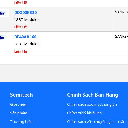
Liên Hệ
SANRE
DD300KB80
IGBT Modules
Liên Hệ
SANRE
DF40AA160
IGBT Modules
Liên Hệ
Semitech
Chính Sách Bán Hàng
Giới thiệu
Chính sách bảo mật thông tin
Sản phẩm
Chính xử lý khiếu nại
Thương hiệu
Chính sách vận chuyển, giao nhận