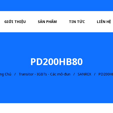
GIỚI THIỆU
SẢN PHẨM
TIN TỨC
LIÊN HỆ
PD200HB80
ang Chủ
Transitor - IGBTs - Các mô-đun
SANREX
PD200H