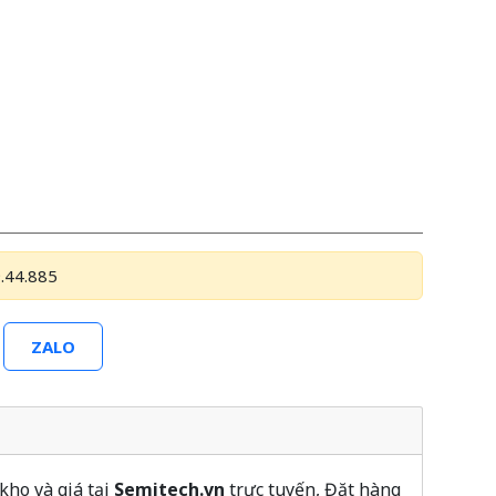
.44.885
ZALO
kho và giá tại
Semitech.vn
trực tuyến, Đặt hàng