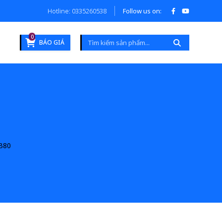
Hotline: 0335260538
Follow us on:
0
BÁO GIÁ
B80