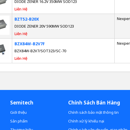
DIODE ZENER 16.2V 350MW SOD123
Liên Hệ
Nexper
BZT52-B20X
DIODE ZENER 20V 590MW SOD123
Liên Hệ
Nexper
BZX84W-B2V7F
BZX84W-B2V7/SOT323/SC-70
Liên Hệ
Semitech
Chính Sách Bán Hàng
Giới thiệu
Chính sách bảo mật thông tin
Sản phẩm
Chính xử lý khiếu nại
Thương hiệu
Chính sách vận chuyển, giao nhận