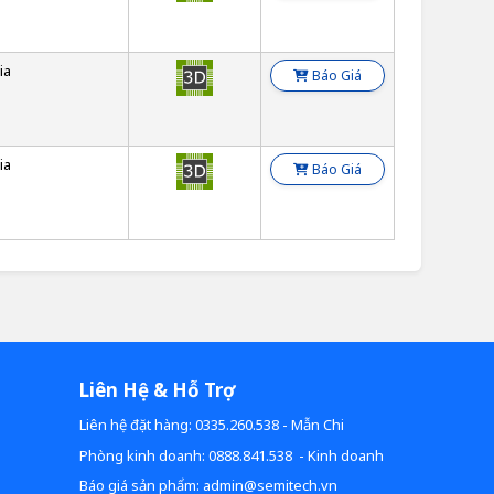
ia
Báo Giá
ia
Báo Giá
Liên Hệ & Hỗ Trợ
Liên hệ đặt hàng: 0335.260.538 - Mẫn Chi
Phòng kinh doanh: 0888.841.538 - Kinh doanh
Báo giá sản phẩm: admin@semitech.vn