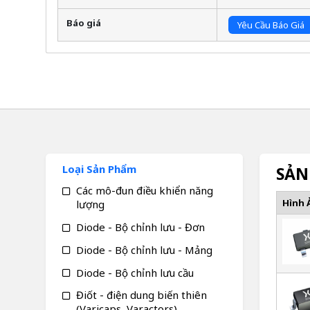
Báo giá
Yêu Cầu Báo Giá
Loại Sản Phẩm
SẢN
Các mô-đun điều khiển năng
Hình 
lượng
Diode - Bộ chỉnh lưu - Đơn
Diode - Bộ chỉnh lưu - Mảng
Diode - Bộ chỉnh lưu cầu
Điốt - điện dung biến thiên
(Varicaps, Varactors)