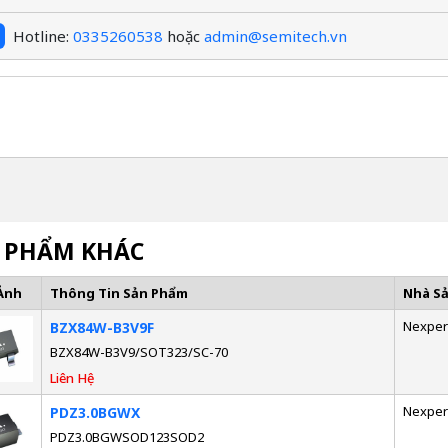
Hotline:
0335260538
hoặc
admin@semitech.vn
 PHẨM KHÁC
Ảnh
Thông Tin Sản Phẩm
Nhà S
Nexper
BZX84W-B3V9F
BZX84W-B3V9/SOT323/SC-70
Liên Hệ
Nexper
PDZ3.0BGWX
PDZ3.0BGWSOD123SOD2