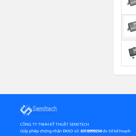
CÔNG TY TNHH KỸ THUẬT SEMITECH
Giấy phép chứng nhận ĐKKD số:
0318999256
do Sở kế hoạch