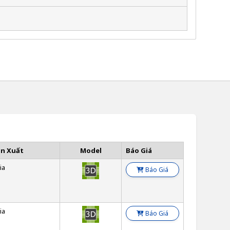
ản Xuất
Model
Báo Giá
ia
Báo Giá
ia
Báo Giá