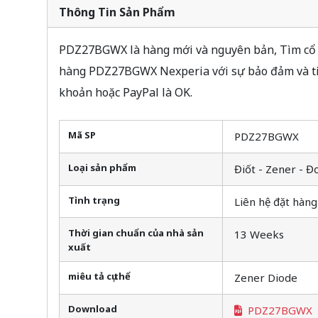
Thông Tin Sản Phẩm
PDZ27BGWX là hàng mới và nguyên bản, Tìm cổ p
hàng PDZ27BGWX Nexperia với sự bảo đảm và ti
khoản hoặc PayPal là OK.
Mã SP
PDZ27BGWX
Loại sản phẩm
Điốt - Zener - Đ
Tình trạng
Liên hệ đặt hàng
Thời gian chuẩn của nhà sản
13 Weeks
xuất
miêu tả cụ thể
Zener Diode
Download
PDZ27BGWX