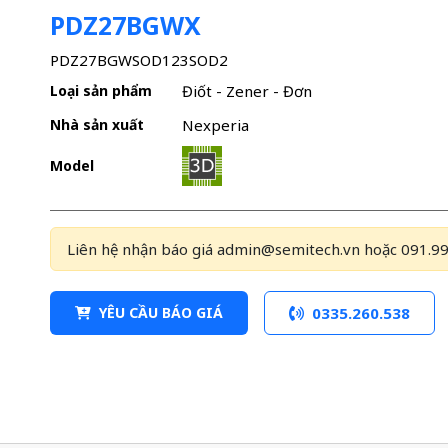
PDZ27BGWX
PDZ27BGWSOD123SOD2
Loại sản phẩm
Điốt - Zener - Đơn
Nhà sản xuất
Nexperia
Model
Liên hệ nhận báo giá admin@semitech.vn hoặc 091.99
YÊU CẦU BÁO GIÁ
0335.260.538