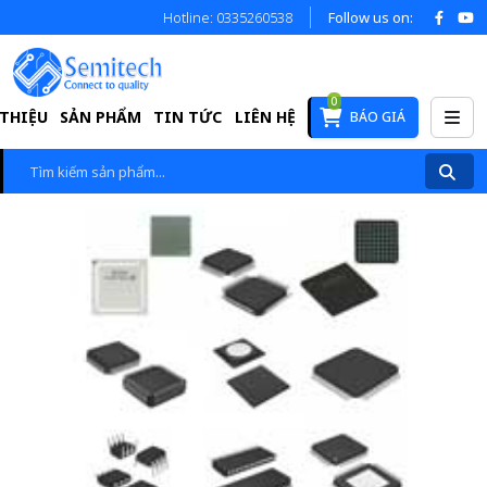
Hotline: 0335260538
Follow us on:
0
 THIỆU
SẢN PHẨM
TIN TỨC
LIÊN HỆ
BÁO GIÁ