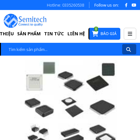
Hotline: 0335260538
Follow us on:
0
 THIỆU
SẢN PHẨM
TIN TỨC
LIÊN HỆ
BÁO GIÁ