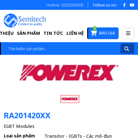
Hotline: 0335260538
Follow us on:
0
 THIỆU
SẢN PHẨM
TIN TỨC
LIÊN HỆ
BÁO GIÁ
RA201420XX
IGBT Modules
Loại sản phẩm
Transitor - IGBTs - Các mô-đun