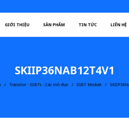
GIỚI THIỆU
SẢN PHẨM
TIN TỨC
LIÊN HỆ
SKIIP36NAB12T4V1
ủ
Transitor - IGBTs - Các mô-đun
IGBT Module
SKIIP36N