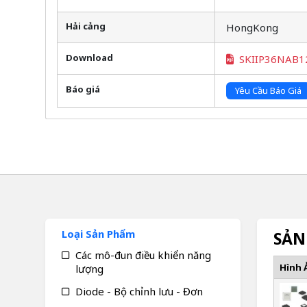
Hải cảng
HongKong
Download
SKIIP36NAB1
Báo giá
Yêu Cầu Báo Giá
Loại Sản Phẩm
SẢN
Các mô-đun điều khiển năng
Hình 
lượng
Diode - Bộ chỉnh lưu - Đơn