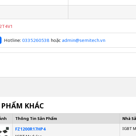
2T4V1
Hotline:
0335260538
hoặc
admin@semitech.vn
 PHẨM KHÁC
Ảnh
Thông Tin Sản Phẩm
Nhà S
IGBT M
FZ1200R17HP4