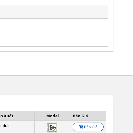
ản Xuất
Model
Báo Giá
odule
Báo Giá