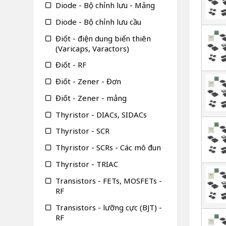
Diode - Bộ chỉnh lưu - Mảng
Diode - Bộ chỉnh lưu cầu
Điốt - điện dung biến thiên
(Varicaps, Varactors)
Điốt - RF
Điốt - Zener - Đơn
Điốt - Zener - mảng
Thyristor - DIACs, SIDACs
Thyristor - SCR
Thyristor - SCRs - Các mô đun
Thyristor - TRIAC
Transistors - FETs, MOSFETs -
RF
Transistors - lưỡng cực (BJT) -
RF