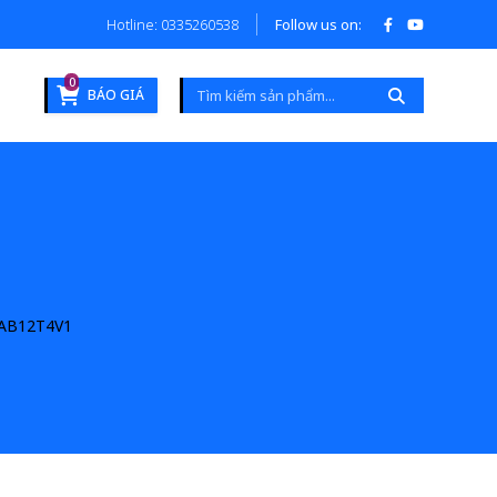
Hotline: 0335260538
Follow us on:
0
BÁO GIÁ
AB12T4V1