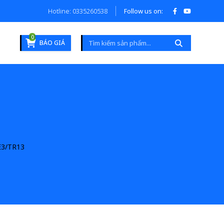
Hotline: 0335260538
Follow us on:
0
BÁO GIÁ
3/TR13