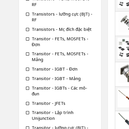
RF
Transistors - lưỡng cực (BJT) -
RF
Transistors - Mục đích đặc biệt
Transitor - FETs, MOSFETs -
Đơn
Transitor - FETs, MOSFETs -
Mảng
Transitor - IGBT - Đơn
Transitor - IGBT - Mảng
Transitor - IGBTs - Các mô-
đun
Transitor - JFETs
Transitor - Lập trình
Unijunction
Transitor - lưỡng cực (BJT) -