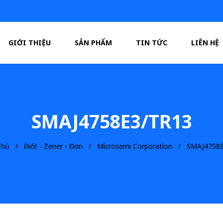
GIỚI THIỆU
SẢN PHẨM
TIN TỨC
LIÊN HỆ
SMAJ4758E3/TR13
Chủ
Điốt - Zener - Đơn
Microsemi Corporation
SMAJ4758E