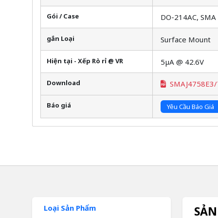
Gói / Case
DO-214AC, SMA
gắn Loại
Surface Mount
Hiện tại - Xếp Rò rỉ @ VR
5µA @ 42.6V
Download
SMAJ4758E3/
Báo giá
Yêu Cầu Báo Giá
Loại Sản Phẩm
SẢN