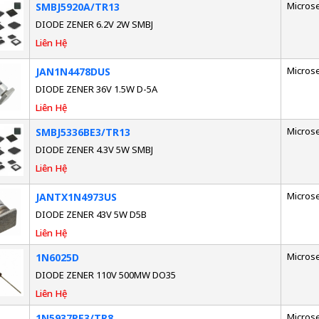
Micros
SMBJ5920A/TR13
DIODE ZENER 6.2V 2W SMBJ
Liên Hệ
Micros
JAN1N4478DUS
DIODE ZENER 36V 1.5W D-5A
Liên Hệ
Micros
SMBJ5336BE3/TR13
DIODE ZENER 4.3V 5W SMBJ
Liên Hệ
Micros
JANTX1N4973US
DIODE ZENER 43V 5W D5B
Liên Hệ
Micros
1N6025D
DIODE ZENER 110V 500MW DO35
Liên Hệ
Micros
1N5937PE3/TR8