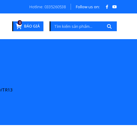
Hotline: 0335260538
Follow us on:
0
BÁO GIÁ
/TR13