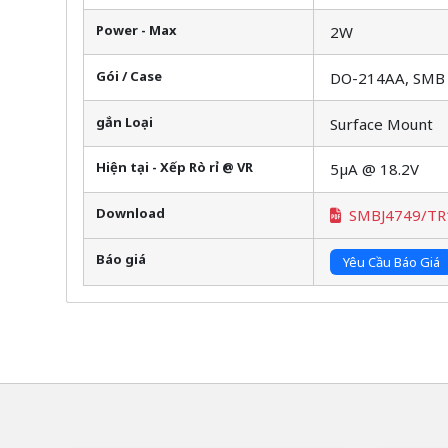
Power - Max
2W
Gói / Case
DO-214AA, SMB
gắn Loại
Surface Mount
Hiện tại - Xếp Rò rỉ @ VR
5µA @ 18.2V
Download
SMBJ4749/TR
Báo giá
Yêu Cầu Báo Giá