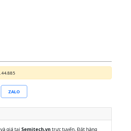
.44.885
ZALO
và giá tại
Semitech.vn
trực tuyến, Đặt hàng