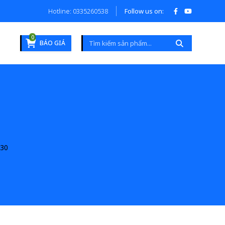
Hotline: 0335260538
Follow us on:
0
BÁO GIÁ
30