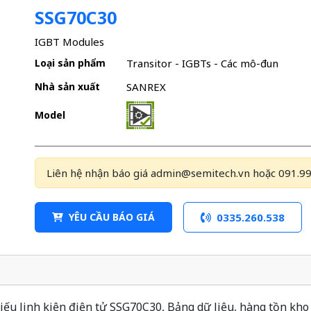
SSG70C30
IGBT Modules
Loại sản phẩm
Transitor - IGBTs - Các mô-đun
Nhà sản xuất
SANREX
Model
Liên hệ nhận báo giá admin@semitech.vn hoặc 091.99
YÊU CẦU BÁO GIÁ
0335.260.538
ếu linh kiện điện tử SSG70C30, Bảng dữ liệu, hàng tồn kho 