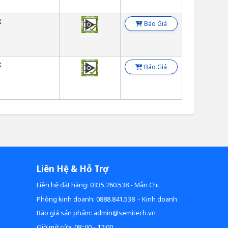
X
Báo Giá
X
Báo Giá
Liên Hệ & Hỗ Trợ
Liên hệ đặt hàng: 0335.260.538 - Mẫn Chi
Phòng kinh doanh: 0888.841.538 - Kinh doanh
Báo giá sản phẩm: admin@semitech.vn
Giờ mờ cửa: 08::00 - 17:00