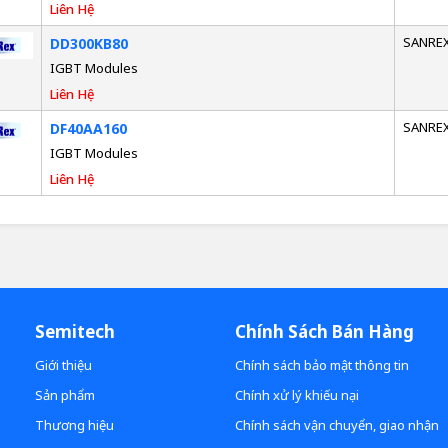
Liên Hệ
SANRE
DD300KB80
IGBT Modules
Liên Hệ
SANRE
DF40AA160
IGBT Modules
Liên Hệ
Semitech
Chính Sách Bán Hàng
Giới thiệu
Chính sách bảo mật thông tin
Sản phẩm
Chính xử lý khiếu nại
Thương hiệu
Chính sách vận chuyển, giao nhận