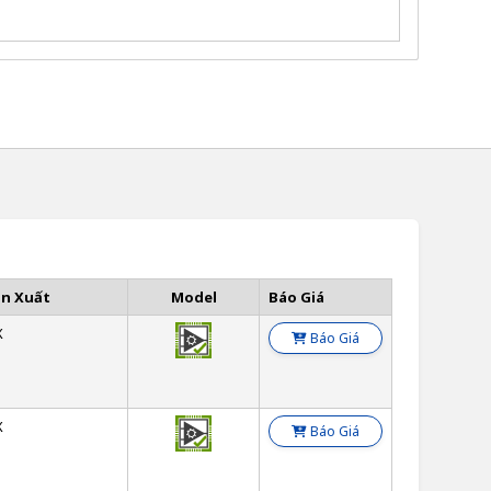
ản Xuất
Model
Báo Giá
X
Báo Giá
X
Báo Giá