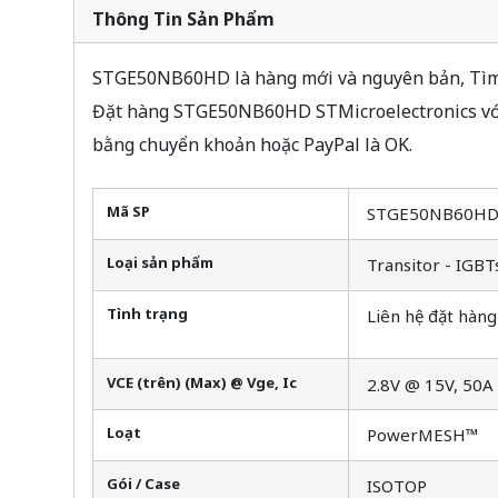
Thông Tin Sản Phẩm
STGE50NB60HD là hàng mới và nguyên bản, Tìm c
Đặt hàng STGE50NB60HD STMicroelectronics với 
bằng chuyển khoản hoặc PayPal là OK.
Mã SP
STGE50NB60H
Loại sản phẩm
Transitor - IGBT
Tình trạng
Liên hệ đặt hàng
VCE (trên) (Max) @ Vge, Ic
2.8V @ 15V, 50A
Loạt
PowerMESH™
Gói / Case
ISOTOP