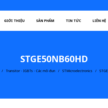
GIỚI THIỆU
SẢN PHẨM
TIN TỨC
LIÊN HỆ
STGE50NB60HD
Transitor - IGBTs - Các mô-đun
STMicroelectronics
STGE