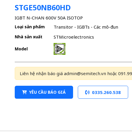
STGE50NB60HD
IGBT N-CHAN 600V 50A ISOTOP
Loại sản phẩm
Transitor - IGBTs - Các mô-đun
Nhà sản xuất
STMicroelectronics
Model
Liên hệ nhận báo giá admin@semitech.vn hoặc 091.99
YÊU CẦU BÁO GIÁ
0335.260.538