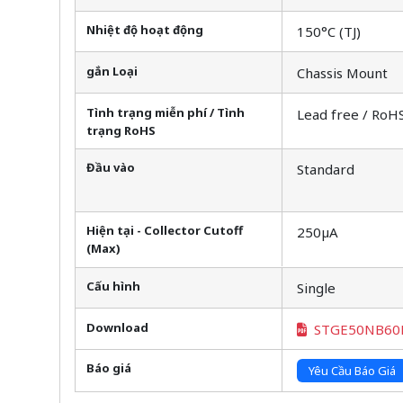
Nhiệt độ hoạt động
150°C (TJ)
gắn Loại
Chassis Mount
Tình trạng miễn phí / Tình
Lead free / RoH
trạng RoHS
Đầu vào
Standard
Hiện tại - Collector Cutoff
250µA
(Max)
Cấu hình
Single
Download
STGE50NB60
Báo giá
Yêu Cầu Báo Giá