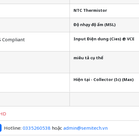
NTC Thermistor
Độ nhạy độ ẩm (MSL)
Input Điện dung (Cies) @ VCE
S Compliant
miêu tả cụ thể
Hiện tại - Collector (Ic) (Max)
HD
Hotline:
0335260538
hoặc
admin@semitech.vn