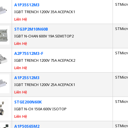
STMicr
A1P35S12M3
IGBT TRENCH 1200V 35A ACEPACK1
Liên Hệ
STMicr
STG3P2M10N60B
IGBT N-CHAN 600V 19A SEMITOP2
Liên Hệ
STMicr
A2P75S12M3-F
IGBT TRENCH 1200V 75A ACEPACK2
Liên Hệ
STMicr
A1P25S12M3
IGBT TRENCH 1200V 25A ACEPACK1
Liên Hệ
STMicr
STGE200N60K
IGBT N-CH 150A 600V ISOTOP
Liên Hệ
STMicr
A1P50S65M2