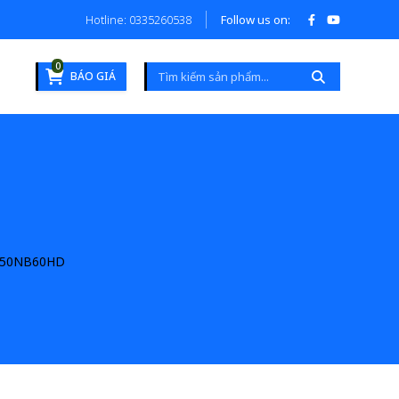
Hotline: 0335260538
Follow us on:
0
BÁO GIÁ
50NB60HD