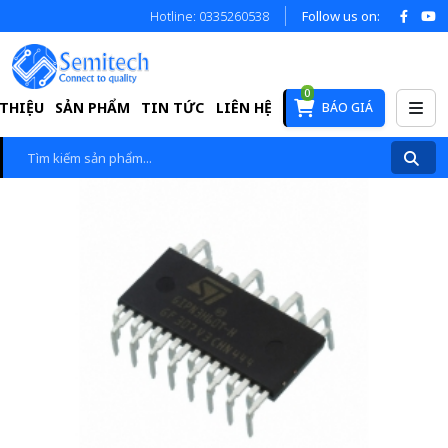
Hotline: 0335260538
Follow us on:
0
 THIỆU
SẢN PHẨM
TIN TỨC
LIÊN HỆ
BÁO GIÁ