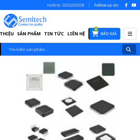
Hotline: 0335260538
Follow us on:
0
 THIỆU
SẢN PHẨM
TIN TỨC
LIÊN HỆ
BÁO GIÁ