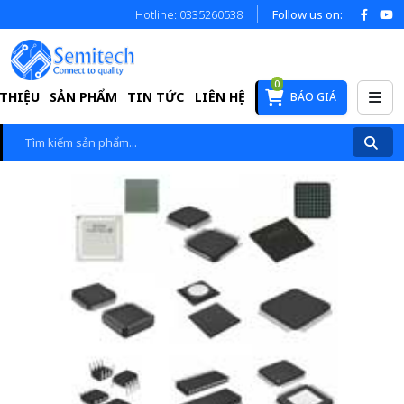
Hotline: 0335260538
Follow us on:
0
 THIỆU
SẢN PHẨM
TIN TỨC
LIÊN HỆ
BÁO GIÁ