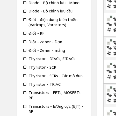
Diode - Bộ chỉnh lưu - Mảng
Diode - Bộ chỉnh lưu cầu
Điốt - điện dung biến thiên
(Varicaps, Varactors)
Điốt - RF
Điốt - Zener - Đơn
Điốt - Zener - mảng
Thyristor - DIACs, SIDACs
Thyristor - SCR
Thyristor - SCRs - Các mô đun
Thyristor - TRIAC
Transistors - FETs, MOSFETs -
RF
Transistors - lưỡng cực (BJT) -
RF