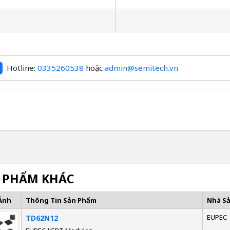
Hotline:
0335260538
hoặc
admin@semitech.vn
 PHẨM KHÁC
Ảnh
Thông Tin Sản Phẩm
Nhà S
EUPEC
TD62N12