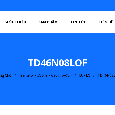
GIỚI THIỆU
SẢN PHẨM
TIN TỨC
LIÊN HỆ
TD46N08LOF
ang Chủ
Transitor - IGBTs - Các mô-đun
EUPEC
TD46N08