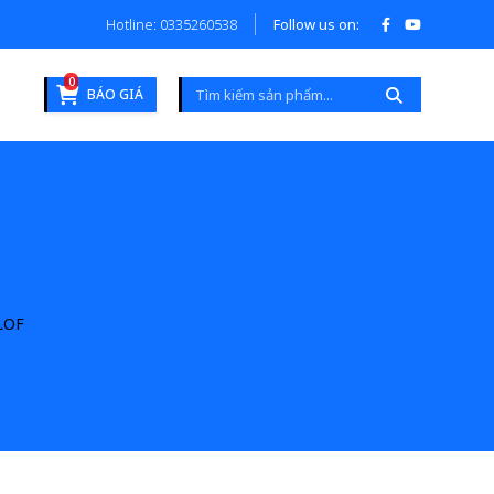
Hotline: 0335260538
Follow us on:
0
BÁO GIÁ
LOF