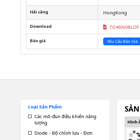
Hải cảng
HongKong
Download
TD46N08LOF
Báo giá
Yêu Cầu Báo Giá
Loại Sản Phẩm
SẢN
Các mô-đun điều khiển năng
Hình 
lượng
Diode - Bộ chỉnh lưu - Đơn