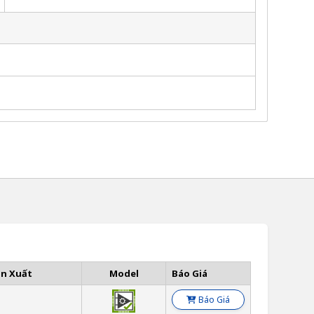
ản Xuất
Model
Báo Giá
Báo Giá