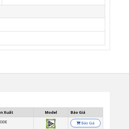
ản Xuất
Model
Báo Giá
ODE
Báo Giá