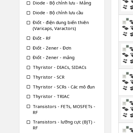
Diode - Bộ chỉnh lưu - Mảng
Diode - Bộ chỉnh lưu cầu
Điốt - điện dung biến thiên
(Varicaps, Varactors)
Điốt - RF
Điốt - Zener - Đơn
Điốt - Zener - mảng
Thyristor - DIACs, SIDACs
Thyristor - SCR
Thyristor - SCRs - Các mô đun
Thyristor - TRIAC
Transistors - FETs, MOSFETs -
RF
Transistors - lưỡng cực (BJT) -
RF