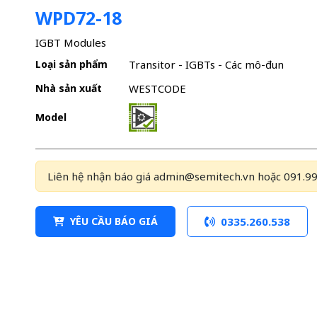
WPD72-18
IGBT Modules
Loại sản phẩm
Transitor - IGBTs - Các mô-đun
Nhà sản xuất
WESTCODE
Model
Liên hệ nhận báo giá admin@semitech.vn hoặc 091.99
YÊU CẦU BÁO GIÁ
0335.260.538