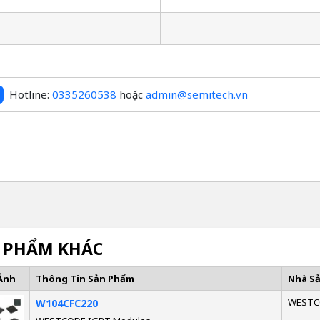
Hotline:
0335260538
hoặc
admin@semitech.vn
 PHẨM KHÁC
Ảnh
Thông Tin Sản Phẩm
Nhà S
WESTC
W104CFC220