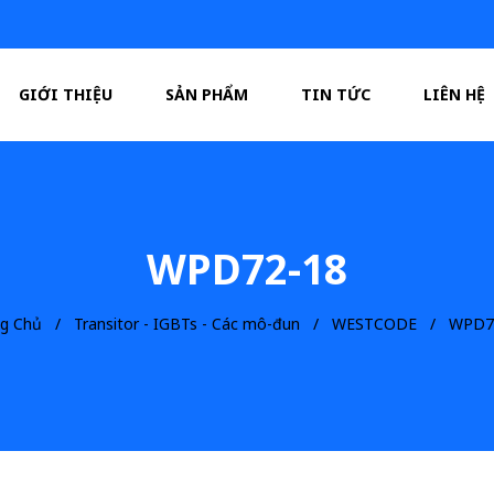
GIỚI THIỆU
SẢN PHẨM
TIN TỨC
LIÊN HỆ
WPD72-18
ng Chủ
Transitor - IGBTs - Các mô-đun
WESTCODE
WPD7