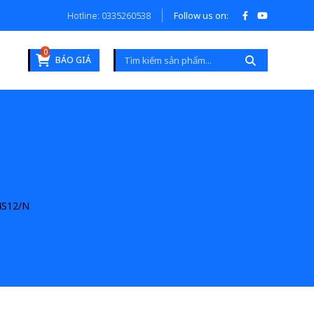
Hotline: 0335260538
Follow us on:
0
BÁO GIÁ
4S12/N