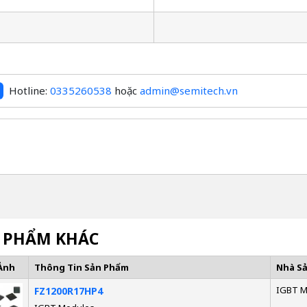
Hotline:
0335260538
hoặc
admin@semitech.vn
 PHẨM KHÁC
Ảnh
Thông Tin Sản Phẩm
Nhà S
IGBT M
FZ1200R17HP4