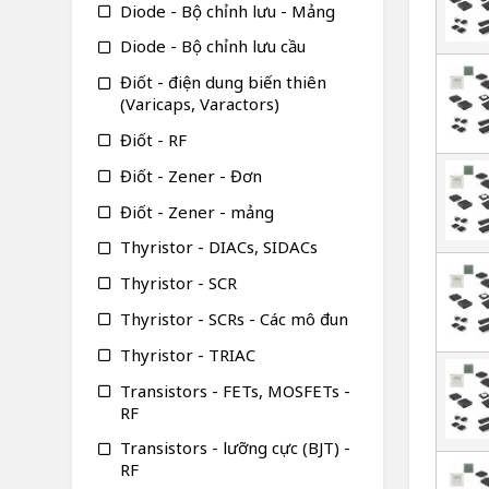
Diode - Bộ chỉnh lưu - Mảng
Diode - Bộ chỉnh lưu cầu
Điốt - điện dung biến thiên
(Varicaps, Varactors)
Điốt - RF
Điốt - Zener - Đơn
Điốt - Zener - mảng
Thyristor - DIACs, SIDACs
Thyristor - SCR
Thyristor - SCRs - Các mô đun
Thyristor - TRIAC
Transistors - FETs, MOSFETs -
RF
Transistors - lưỡng cực (BJT) -
RF