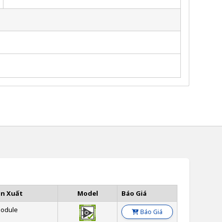
ản Xuất
Model
Báo Giá
odule
Báo Giá