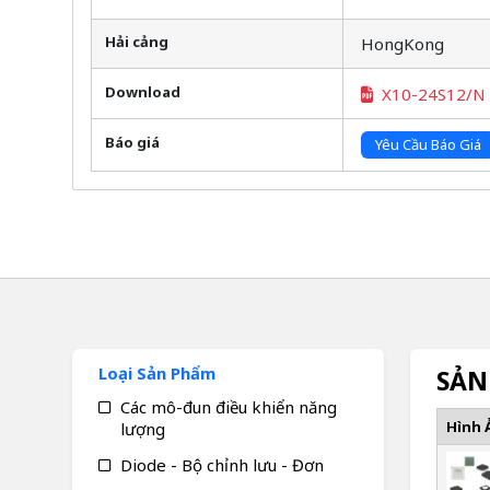
Hải cảng
HongKong
Download
X10-24S12/N
Báo giá
Yêu Cầu Báo Giá
Loại Sản Phẩm
SẢN
Các mô-đun điều khiển năng
Hình 
lượng
Diode - Bộ chỉnh lưu - Đơn