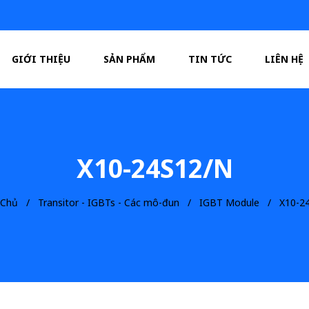
GIỚI THIỆU
SẢN PHẨM
TIN TỨC
LIÊN HỆ
X10-24S12/N
 Chủ
Transitor - IGBTs - Các mô-đun
IGBT Module
X10-2