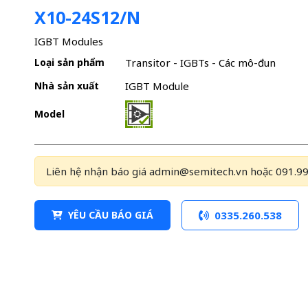
X10-24S12/N
IGBT Modules
Loại sản phẩm
Transitor - IGBTs - Các mô-đun
Nhà sản xuất
IGBT Module
Model
Liên hệ nhận báo giá admin@semitech.vn hoặc 091.99
YÊU CẦU BÁO GIÁ
0335.260.538