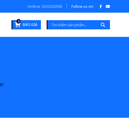
Hotline: 0335260538
Follow us on:
0
BÁO GIÁ
8C