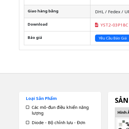
Giao hàng bằng
DHL / Fedex / U
Download
YST2-03P18C
Báo giá
Yêu Cầu Báo Giá
Loại Sản Phẩm
SẢN
Các mô-đun điều khiển năng
Hình 
lượng
Diode - Bộ chỉnh lưu - Đơn