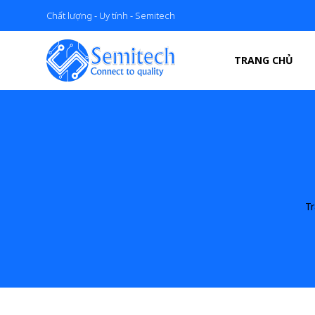
Chất lượng - Uy tính - Semitech
TRANG CHỦ
T