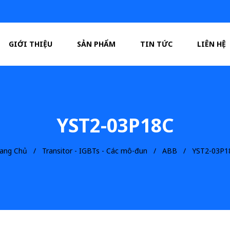
GIỚI THIỆU
SẢN PHẨM
TIN TỨC
LIÊN HỆ
YST2-03P18C
rang Chủ
Transitor - IGBTs - Các mô-đun
ABB
YST2-03P1