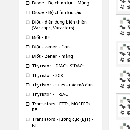
Diode - Bộ chỉnh lưu - Mảng
Diode - Bộ chỉnh lưu cầu
Điốt - điện dung biến thiên
(Varicaps, Varactors)
Điốt - RF
Điốt - Zener - Đơn
Điốt - Zener - mảng
Thyristor - DIACs, SIDACs
Thyristor - SCR
Thyristor - SCRs - Các mô đun
Thyristor - TRIAC
Transistors - FETs, MOSFETs -
RF
Transistors - lưỡng cực (BJT) -
RF