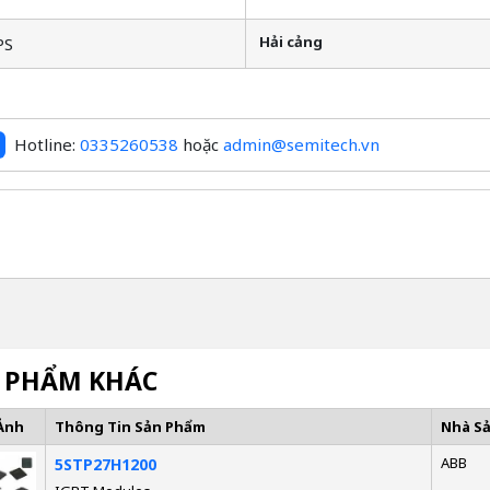
Hải cảng
PS
Hotline:
0335260538
hoặc
admin@semitech.vn
 PHẨM KHÁC
Ảnh
Thông Tin Sản Phẩm
Nhà S
ABB
5STP27H1200