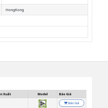
HongKong
ản Xuất
Model
Báo Giá
Báo Giá