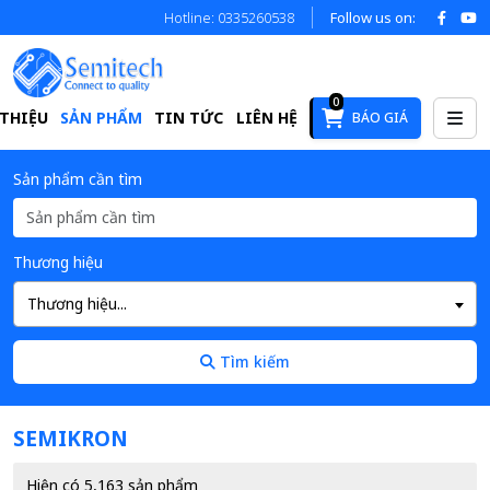
Hotline: 0335260538
Follow us on:
0
 THIỆU
SẢN PHẨM
TIN TỨC
LIÊN HỆ
BÁO GIÁ
Sản phẩm cần tìm
Thương hiệu
Thương hiệu...
Tìm kiếm
SEMIKRON
Hiện có 5,163 sản phẩm