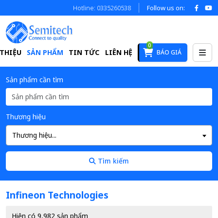
Hotline: 0335260538
Follow us on:
0
 THIỆU
SẢN PHẨM
TIN TỨC
LIÊN HỆ
BÁO GIÁ
Sản phẩm cần tìm
Thương hiệu
Thương hiệu...
Tìm kiếm
Infineon Technologies
Hiện có 9,982 sản phẩm