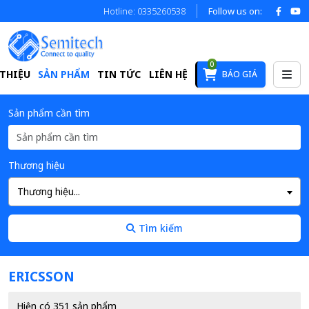
Hotline: 0335260538
Follow us on:
0
 THIỆU
SẢN PHẨM
TIN TỨC
LIÊN HỆ
BÁO GIÁ
Sản phẩm cần tìm
Thương hiệu
Thương hiệu...
Tìm kiếm
ERICSSON
Hiện có 351 sản phẩm