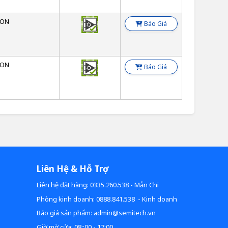
SON
Báo Giá
SON
Báo Giá
Liên Hệ & Hỗ Trợ
Liên hệ đặt hàng: 0335.260.538 - Mẫn Chi
Phòng kinh doanh: 0888.841.538 - Kinh doanh
Báo giá sản phẩm: admin@semitech.vn
Giờ mờ cửa: 08::00 - 17:00