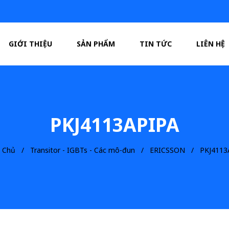
GIỚI THIỆU
SẢN PHẨM
TIN TỨC
LIÊN HỆ
PKJ4113APIPA
g Chủ
Transitor - IGBTs - Các mô-đun
ERICSSON
PKJ4113