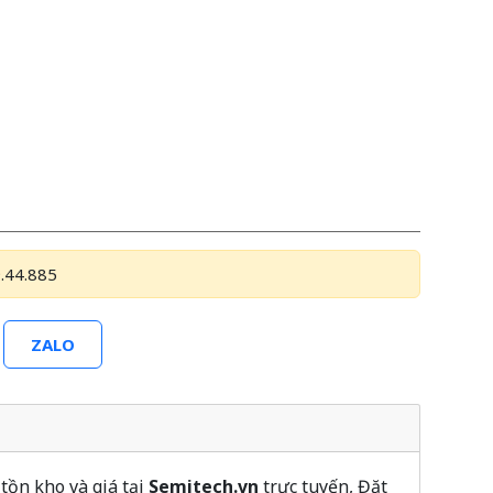
.44.885
ZALO
tồn kho và giá tại
Semitech.vn
trực tuyến, Đặt