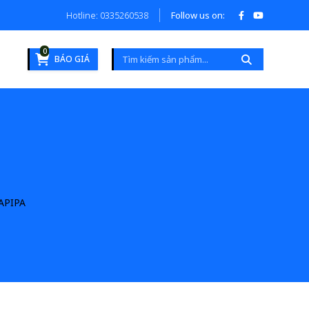
Hotline: 0335260538
Follow us on:
0
BÁO GIÁ
APIPA