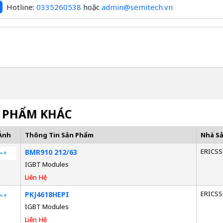
Hotline:
0335260538
hoặc
admin@semitech.vn
 PHẨM KHÁC
Ảnh
Thông Tin Sản Phẩm
Nhà S
ERICS
BMR910 212/63
IGBT Modules
Liên Hệ
ERICS
PKJ4618HEPI
IGBT Modules
Liên Hệ