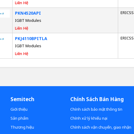
Liên Hệ
ERICS
PKN4520API
IGBT Modules
Liên Hệ
ERICS
PKJ4110BPITLA
IGBT Modules
Liên Hệ
Semitech
Chính Sách Bán Hàng
Giới thiệu
Chính sách bảo mật thông tin
Sản phẩm
Chính xử lý khiếu nại
Thương hiệu
Chính sách vận chuyển, giao nhận