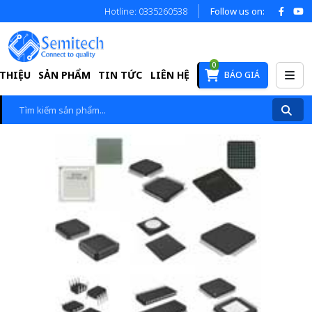
Hotline: 0335260538
Follow us on:
0
 THIỆU
SẢN PHẨM
TIN TỨC
LIÊN HỆ
BÁO GIÁ