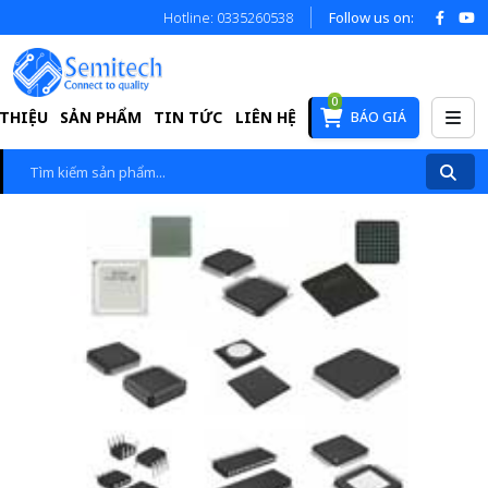
Hotline: 0335260538
Follow us on:
0
 THIỆU
SẢN PHẨM
TIN TỨC
LIÊN HỆ
BÁO GIÁ