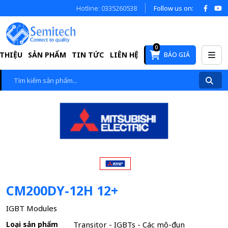
Hotline: 0335260538
Follow us on:
0
 THIỆU
SẢN PHẨM
TIN TỨC
LIÊN HỆ
BÁO GIÁ
CM200DY-12H 12+
IGBT Modules
Loại sản phẩm
Transitor - IGBTs - Các mô-đun