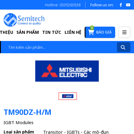
Hotline: 0335260538
Follow us on:
0
 THIỆU
SẢN PHẨM
TIN TỨC
LIÊN HỆ
BÁO GIÁ
TM90DZ-H/M
IGBT Modules
Loại sản phẩm
Transitor - IGBTs - Các mô-đun