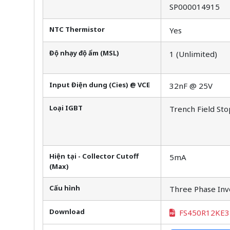
SP000014915
NTC Thermistor
Yes
Độ nhạy độ ẩm (MSL)
1 (Unlimited)
Input Điện dung (Cies) @ VCE
32nF @ 25V
Loại IGBT
Trench Field Sto
Hiện tại - Collector Cutoff
5mA
(Max)
Cấu hình
Three Phase Inv
Download
FS450R12KE