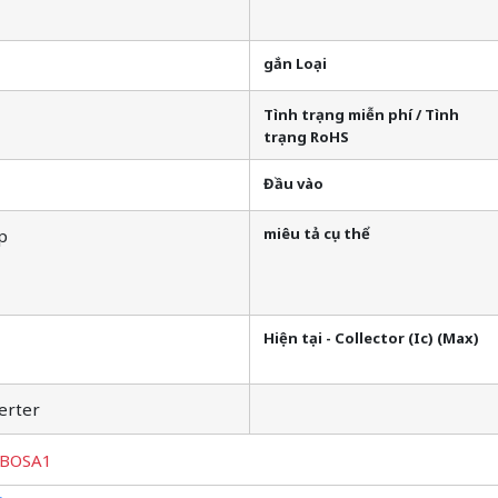
gắn Loại
Tình trạng miễn phí / Tình
trạng RoHS
Đầu vào
miêu tả cụ thể
p
Hiện tại - Collector (Ic) (Max)
erter
3BOSA1