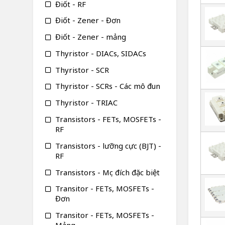
Điốt - RF
Điốt - Zener - Đơn
Điốt - Zener - mảng
Thyristor - DIACs, SIDACs
Thyristor - SCR
Thyristor - SCRs - Các mô đun
Thyristor - TRIAC
Transistors - FETs, MOSFETs -
RF
Transistors - lưỡng cực (BJT) -
RF
Transistors - Mục đích đặc biệt
Transitor - FETs, MOSFETs -
Đơn
Transitor - FETs, MOSFETs -