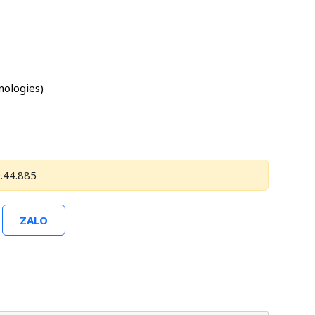
nologies)
.44.885
ZALO