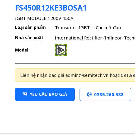
FS450R12KE3BOSA1
IGBT MODULE 1200V 450A
Loại sản phẩm
Transitor - IGBTs - Các mô-đun
Nhà sản xuất
International Rectifier (Infineon Tech
Model
Liên hệ nhận báo giá admin@semitech.vn hoặc 091.99
YÊU CẦU BÁO GIÁ
0335.260.538