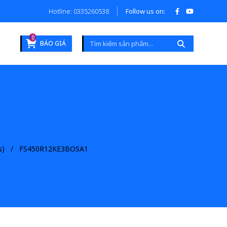
Hotline: 0335260538
Follow us on:
0
BÁO GIÁ
s)
FS450R12KE3BOSA1