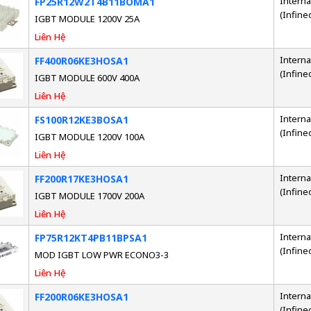
Interna
FP25R12W2T4B11BOMA1
(Infine
IGBT MODULE 1200V 25A
Liên Hệ
Interna
FF400R06KE3HOSA1
(Infine
IGBT MODULE 600V 400A
Liên Hệ
Interna
FS100R12KE3BOSA1
(Infine
IGBT MODULE 1200V 100A
Liên Hệ
Interna
FF200R17KE3HOSA1
(Infine
IGBT MODULE 1700V 200A
Liên Hệ
Interna
FP75R12KT4PB11BPSA1
(Infine
MOD IGBT LOW PWR ECONO3-3
Liên Hệ
Interna
FF200R06KE3HOSA1
(Infine