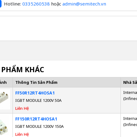
Hotline:
0335260538
hoặc
admin@semitech.vn
 PHẨM KHÁC
Ảnh
Thông Tin Sản Phẩm
Nhà S
Interna
FF50R12RT4HOSA1
(Infine
IGBT MODULE 1200V 50A
Liên Hệ
Interna
FF150R12RT4HOSA1
(Infine
IGBT MODULE 1200V 150A
Liên Hệ