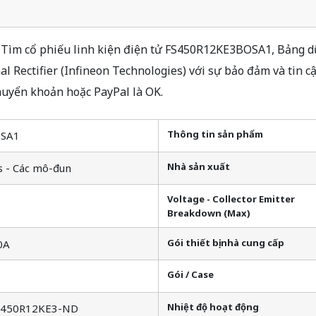
ìm cổ phiếu linh kiện điện tử FS450R12KE3BOSA1, Bảng dữ 
 Rectifier (Infineon Technologies) với sự bảo đảm và tin c
huyển khoản hoặc PayPal là OK.
Thông tin sản phẩm
OSA1
Nhà sản xuất
s - Các mô-đun
Voltage - Collector Emitter
Breakdown (Max)
Gói thiết bị nhà cung cấp
0A
Gói / Case
Nhiệt độ hoạt động
S450R12KE3-ND