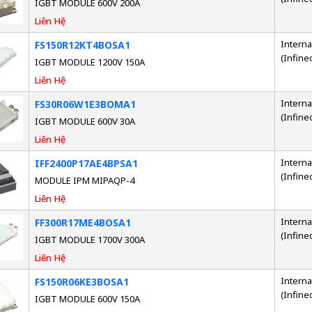
IGBT MODULE 600V 200A
Liên Hệ
Interna
FS150R12KT4BOSA1
(Infine
IGBT MODULE 1200V 150A
Liên Hệ
Interna
FS30R06W1E3BOMA1
(Infine
IGBT MODULE 600V 30A
Liên Hệ
Interna
IFF2400P17AE4BPSA1
(Infine
MODULE IPM MIPAQP-4
Liên Hệ
Interna
FF300R17ME4BOSA1
(Infine
IGBT MODULE 1700V 300A
Liên Hệ
Interna
FS150R06KE3BOSA1
(Infine
IGBT MODULE 600V 150A