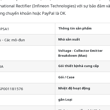
ional Rectifier (Infineon Technologies) với sự bảo đảm và
ng chuyển khoản hoặc PayPal là OK.
Thông tin sản phẩm
BPSA1
Nhà sản xuất
s - Các mô-đun
Voltage - Collector Emitter
Breakdown (Max)
Gói thiết bị nhà cung cấp
0A
Gói / Case
Nhiệt độ hoạt động
SP001181576
gắn Loại