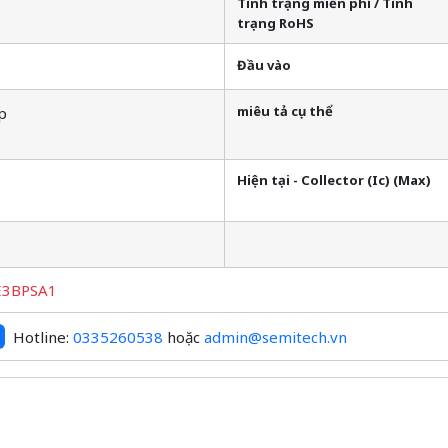
Tình trạng miễn phí / Tình
trạng RoHS
Đầu vào
miêu tả cụ thể
p
Hiện tại - Collector (Ic) (Max)
E3BPSA1
Hotline:
0335260538
hoặc
admin@semitech.vn