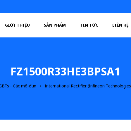
GIỚI THIỆU
SẢN PHẨM
TIN TỨC
LIÊN HỆ
FZ1500R33HE3BPSA1
 IGBTs - Các mô-đun
International Rectifier (Infineon Technologies