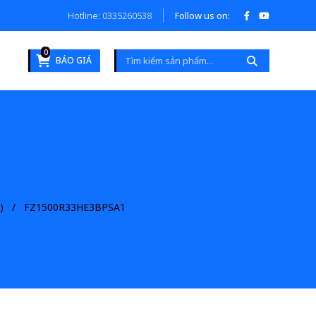
Hotline: 0335260538
Follow us on:
0
BÁO GIÁ
)
FZ1500R33HE3BPSA1