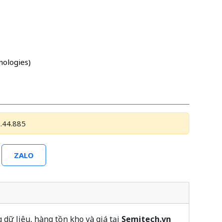
nologies)
.44.885
ZALO
ữ liệu, hàng tồn kho và giá tại
Semitech.vn