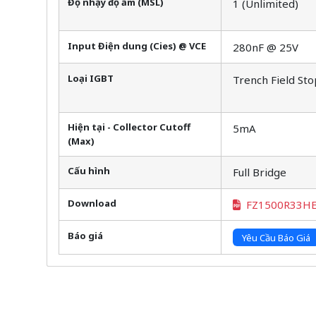
Độ nhạy độ ẩm (MSL)
1 (Unlimited)
Input Điện dung (Cies) @ VCE
280nF @ 25V
Loại IGBT
Trench Field Sto
Hiện tại - Collector Cutoff
5mA
(Max)
Cấu hình
Full Bridge
Download
FZ1500R33H
Báo giá
Yêu Cầu Báo Giá