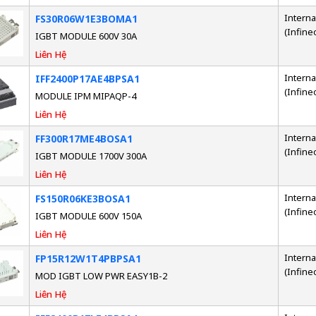
Interna
FS30R06W1E3BOMA1
(Infine
IGBT MODULE 600V 30A
Liên Hệ
Interna
IFF2400P17AE4BPSA1
(Infine
MODULE IPM MIPAQP-4
Liên Hệ
Interna
FF300R17ME4BOSA1
(Infine
IGBT MODULE 1700V 300A
Liên Hệ
Interna
FS150R06KE3BOSA1
(Infine
IGBT MODULE 600V 150A
Liên Hệ
Interna
FP15R12W1T4PBPSA1
(Infine
MOD IGBT LOW PWR EASY1B-2
Liên Hệ