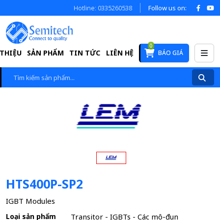
Hotline: 0335260538
Follow us on:
0
 THIỆU
SẢN PHẨM
TIN TỨC
LIÊN HỆ
BÁO GIÁ
HTS400P-SP2
IGBT Modules
Loại sản phẩm
Transitor - IGBTs - Các mô-đun