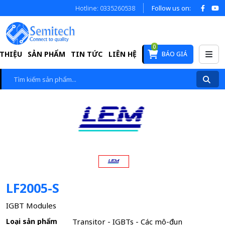
Hotline: 0335260538
Follow us on:
0
 THIỆU
SẢN PHẨM
TIN TỨC
LIÊN HỆ
BÁO GIÁ
LF2005-S
IGBT Modules
Loại sản phẩm
Transitor - IGBTs - Các mô-đun