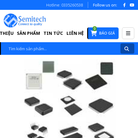
Hotline: 0335260538
Follow us on:
0
 THIỆU
SẢN PHẨM
TIN TỨC
LIÊN HỆ
BÁO GIÁ