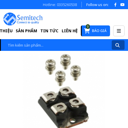
Hotline: 0335260538
Follow us on:
0
 THIỆU
SẢN PHẨM
TIN TỨC
LIÊN HỆ
BÁO GIÁ