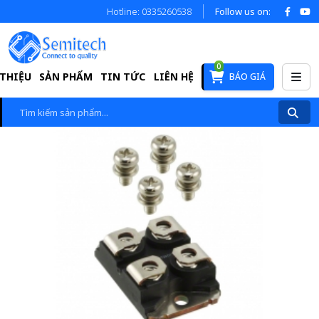
Hotline: 0335260538
Follow us on:
0
 THIỆU
SẢN PHẨM
TIN TỨC
LIÊN HỆ
BÁO GIÁ