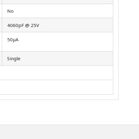
No
4060pF @ 25V
50µA
Single