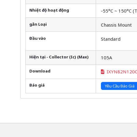
Nhiệt độ hoạt động
-55°C ~ 150°C (T
gắn Loại
Chassis Mount
Đầu vào
Standard
Hiện tại - Collector (Ic) (Max)
105A
Download
IXYN82N120
Báo giá
Yêu Cầu Báo Giá