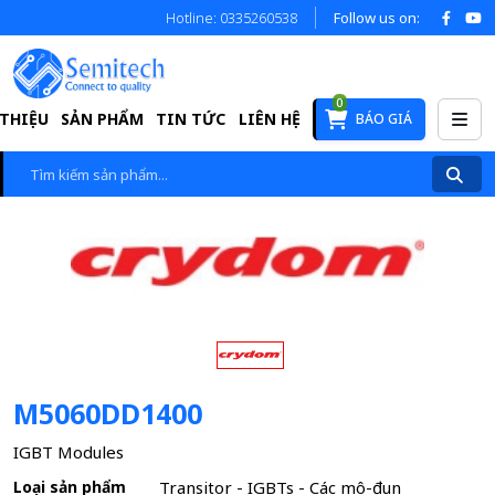
Hotline: 0335260538
Follow us on:
0
 THIỆU
SẢN PHẨM
TIN TỨC
LIÊN HỆ
BÁO GIÁ
M5060DD1400
IGBT Modules
Loại sản phẩm
Transitor - IGBTs - Các mô-đun