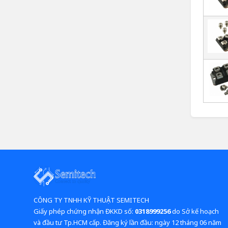
CÔNG TY TNHH KỸ THUẬT SEMITECH
Giấy phép chứng nhận ĐKKD số:
0318999256
do Sở kế hoạch
và đầu tư Tp.HCM cấp. Đăng ký lần đầu: ngày 12 tháng 06 năm