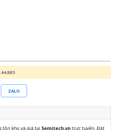
.44.885
ZALO
 tồn kho và giá tại
Semitech.vn
trực tuyến, Đặt