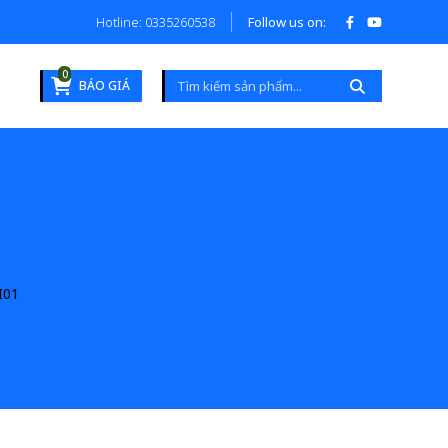
Hotline: 0335260538
Follow us on:
0
BÁO GIÁ
I01