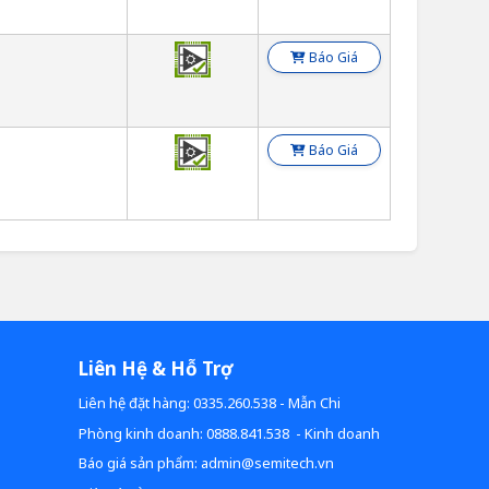
Báo Giá
Báo Giá
Liên Hệ & Hỗ Trợ
Liên hệ đặt hàng: 0335.260.538 - Mẫn Chi
Phòng kinh doanh: 0888.841.538 - Kinh doanh
Báo giá sản phẩm: admin@semitech.vn