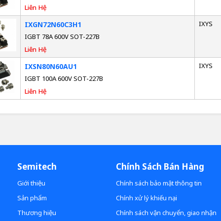
Liên Hệ
IXYS
IXGN72N60C3H1
IGBT 78A 600V SOT-227B
Liên Hệ
IXYS
IXSN80N60AU1
IGBT 100A 600V SOT-227B
Liên Hệ
Semitech
Chính Sách Bán Hàng
Giới thiệu
Chính sách bảo mật thông tin
Sản phẩm
Chính xử lý khiếu nại
Thương hiệu
Chính sách vận chuyển, giao nhận