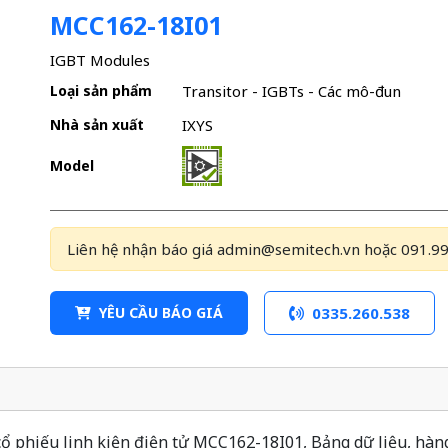
MCC162-18I01
IGBT Modules
Loại sản phẩm
Transitor - IGBTs - Các mô-đun
Nhà sản xuất
IXYS
Model
Liên hệ nhận báo giá admin@semitech.vn hoặc 091.99
YÊU CẦU BÁO GIÁ
0335.260.538
 phiếu linh kiện điện tử MCC162-18I01, Bảng dữ liệu, hàng