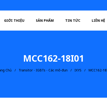
GIỚI THIỆU
SẢN PHẨM
TIN TỨC
LIÊN HỆ
MCC162-18I01
ang Chủ
Transitor - IGBTs - Các mô-đun
IXYS
MCC162-18