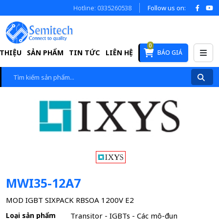
Hotline: 0335260538
Follow us on:
0
 THIỆU
SẢN PHẨM
TIN TỨC
LIÊN HỆ
BÁO GIÁ
MWI35-12A7
MOD IGBT SIXPACK RBSOA 1200V E2
Loại sản phẩm
Transitor - IGBTs - Các mô-đun