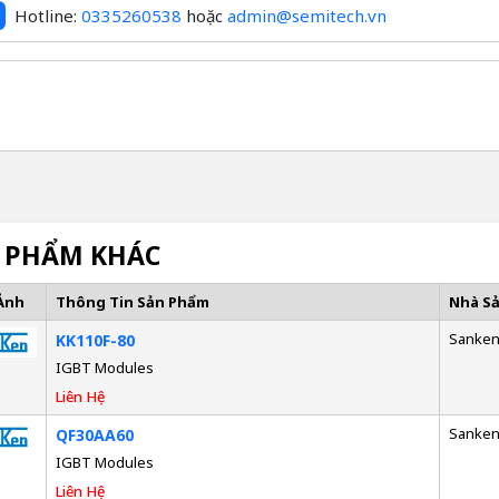
Hotline:
0335260538
hoặc
admin@semitech.vn
 PHẨM KHÁC
Ảnh
Thông Tin Sản Phẩm
Nhà S
Sanke
KK110F-80
IGBT Modules
Liên Hệ
Sanke
QF30AA60
IGBT Modules
Liên Hệ