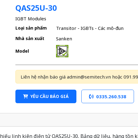
QAS25U-30
IGBT Modules
Loại sản phẩm
Transitor - IGBTs - Các mô-đun
Nhà sản xuất
Sanken
Model
Liên hệ nhận báo giá admin@semitech.vn hoặc 091.99
YÊU CẦU BÁO GIÁ
0335.260.538
iếu linh kiện điện tử QAS25U-30, Bảng dữ liệu, hàng tồn kh