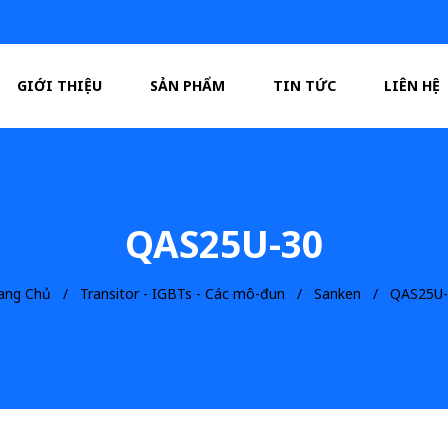
GIỚI THIỆU
SẢN PHẨM
TIN TỨC
LIÊN HỆ
QAS25U-30
ang Chủ
Transitor - IGBTs - Các mô-đun
Sanken
QAS25U-