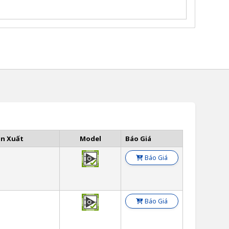
ản Xuất
Model
Báo Giá
n
Báo Giá
n
Báo Giá