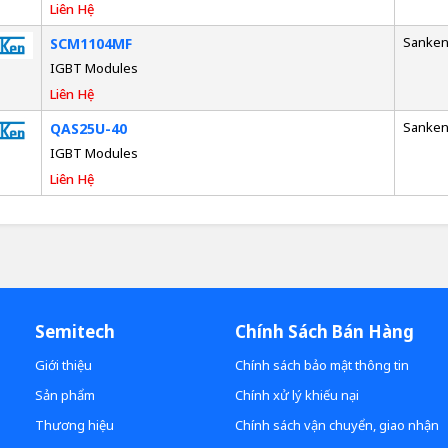
Liên Hệ
Sanke
SCM1104MF
IGBT Modules
Liên Hệ
Sanke
QAS25U-40
IGBT Modules
Liên Hệ
Semitech
Chính Sách Bán Hàng
Giới thiệu
Chính sách bảo mật thông tin
Sản phẩm
Chính xử lý khiếu nại
Thương hiệu
Chính sách vận chuyển, giao nhận