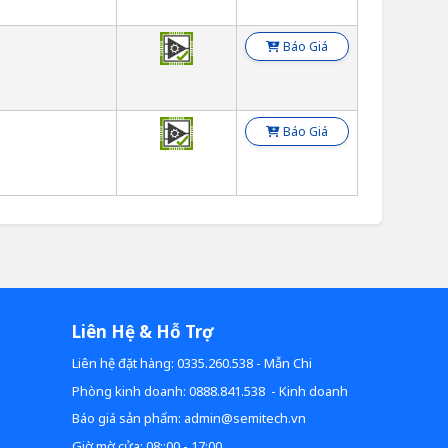
n
Báo Giá
n
Báo Giá
Liên Hệ & Hỗ Trợ
Liên hệ đặt hàng: 0335.260.538 - Mẫn Chi
Phòng kinh doanh: 0888.841.538 - Kinh doanh
Báo giá sản phẩm: admin@semitech.vn
Giờ mờ cửa: 08::00 - 17:00