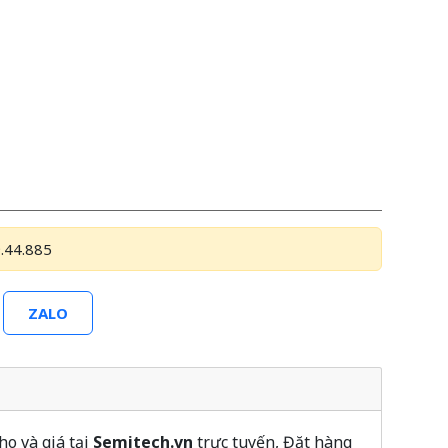
.44.885
ZALO
o và giá tại
Semitech.vn
trực tuyến, Đặt hàng