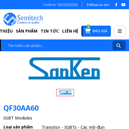
Hotline: 0335260538
Follow us on:
0
 THIỆU
SẢN PHẨM
TIN TỨC
LIÊN HỆ
BÁO GIÁ
QF30AA60
IGBT Modules
Loại sản phẩm
Transitor - IGBTs - Các mô-đun