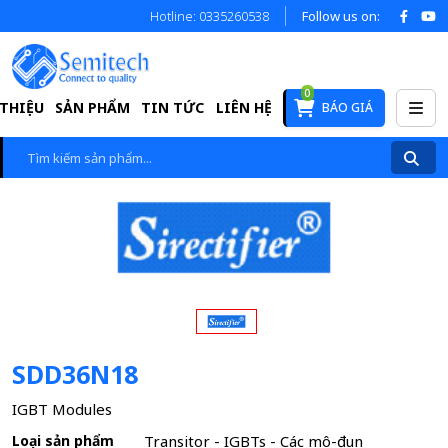
Hotline: 0335260538
Follow us on:
0
 THIỆU
SẢN PHẨM
TIN TỨC
LIÊN HỆ
BÁO GIÁ
SDD36N18
IGBT Modules
Loại sản phẩm
Transitor - IGBTs - Các mô-đun