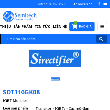
Hotline: 0335260538
Follow us on:
0
 THIỆU
SẢN PHẨM
TIN TỨC
LIÊN HỆ
BÁO GIÁ
SDT116GK08
IGBT Modules
Loại sản phẩm
Transitor - IGBTs - Các mô-đun