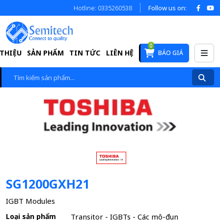
Hotline: 0335260538
Follow us on:
0
 THIỆU
SẢN PHẨM
TIN TỨC
LIÊN HỆ
BÁO GIÁ
SG1200GXH21
IGBT Modules
Loại sản phẩm
Transitor - IGBTs - Các mô-đun