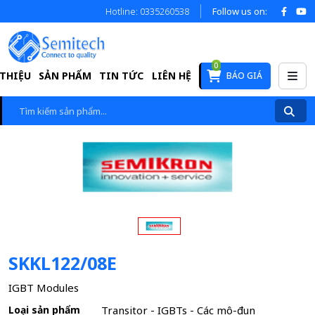
Hotline: 0335260538
Follow us on:
0
 THIỆU
SẢN PHẨM
TIN TỨC
LIÊN HỆ
BÁO GIÁ
SKKL122/08E
IGBT Modules
Loại sản phẩm
Transitor - IGBTs - Các mô-đun