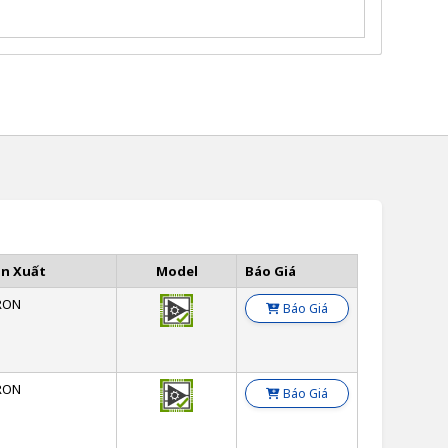
ản Xuất
Model
Báo Giá
RON
Báo Giá
RON
Báo Giá