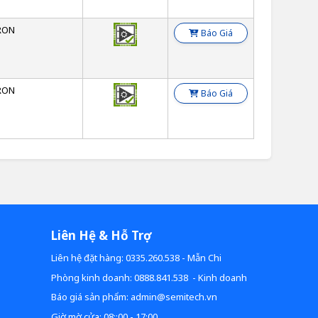
RON
Báo Giá
RON
Báo Giá
Liên Hệ & Hỗ Trợ
Liên hệ đặt hàng: 0335.260.538 - Mẫn Chi
Phòng kinh doanh: 0888.841.538 - Kinh doanh
Báo giá sản phẩm: admin@semitech.vn
Giờ mờ cửa: 08::00 - 17:00