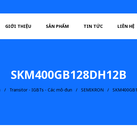
GIỚI THIỆU
SẢN PHẨM
TIN TỨC
LIÊN HỆ
SKM400GB128DH12B
ủ
Transitor - IGBTs - Các mô-đun
SEMIKRON
SKM400GB