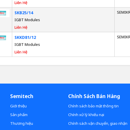
Liên Hệ
SEMIK
SKB25/14
IGBT Modules
Liên Hệ
SEMIK
SKKD81/12
IGBT Modules
Liên Hệ
Semitech
Chính Sách Bán Hàng
Giới thiệu
Chính sách bảo mật thông tin
Sản phẩm
Chính xử lý khiếu nại
Thương hiệu
Chính sách vận chuyển, giao nhận