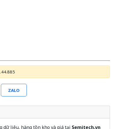
.44.885
ZALO
ữ liệu, hàng tồn kho và giá tại
Semitech.vn