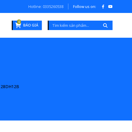
Hotline: 0335260538
Follow us on:
0
BÁO GIÁ
128DH12B