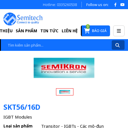
Hotline: 0335260538
Follow us on:
0
 THIỆU
SẢN PHẨM
TIN TỨC
LIÊN HỆ
BÁO GIÁ
SKT56/16D
IGBT Modules
Loại sản phẩm
Transitor - IGBTs - Các mô-đun