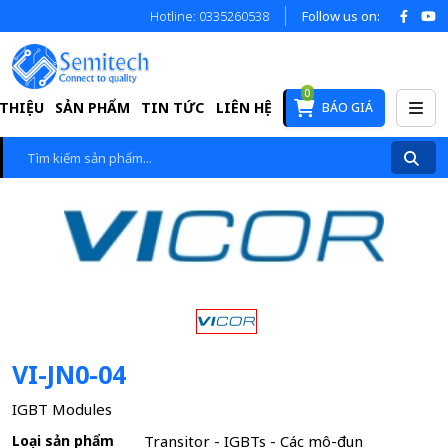
Hotline: 0335260538
Follow us on:
0
 THIỆU
SẢN PHẨM
TIN TỨC
LIÊN HỆ
BÁO GIÁ
VI-JN0-04
IGBT Modules
Loại sản phẩm
Transitor - IGBTs - Các mô-đun