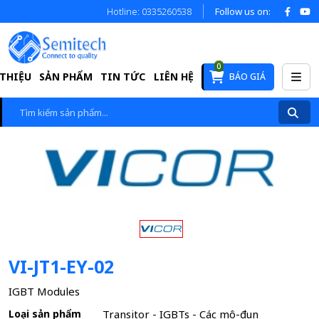
Hotline: 0335260538
Follow us on:
0
 THIỆU
SẢN PHẨM
TIN TỨC
LIÊN HỆ
BÁO GIÁ
VI-JT1-EY-02
IGBT Modules
Loại sản phẩm
Transitor - IGBTs - Các mô-đun