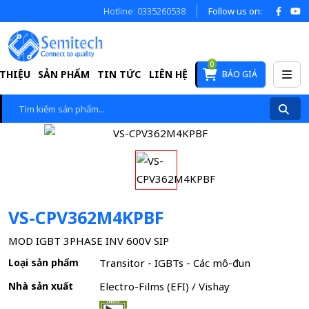
Hotline: 0335260538
Follow us on:
0
 THIỆU
SẢN PHẨM
TIN TỨC
LIÊN HỆ
BÁO GIÁ
VS-CPV362M4KPBF
MOD IGBT 3PHASE INV 600V SIP
Loại sản phẩm
Transitor - IGBTs - Các mô-đun
Nhà sản xuất
Electro-Films (EFI) / Vishay