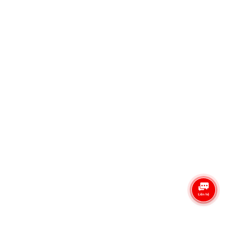
999 Quang Trung, Phường An Hội Tây, TP Hồ Chí Minh, Việt Nam
Điện thoại
0335.260.538
Email
admin@semitech.vn
Liên Hệ & Hỗ Trợ
Liên hệ đặt hàng: 0335.260.538 - Mẫn Chi
Phòng kinh doanh: 0888.841.538 - Kinh doanh
Báo giá sản phẩm: admin@semitech.vn
Giờ mờ cửa: 08::00 - 17:00
Công Đồng Semitech.vn
Semitech
Chính Sách Bán Hàng
© Bản quyền thuộc về Công Ty Thương Mại Kỹ Thuật Semitech