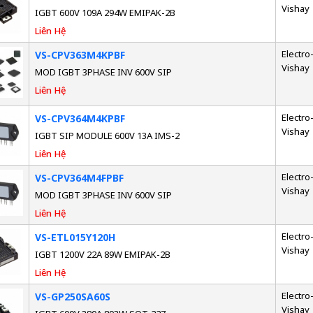
Vishay
IGBT 600V 109A 294W EMIPAK-2B
Liên Hệ
Electro-
VS-CPV363M4KPBF
Vishay
MOD IGBT 3PHASE INV 600V SIP
Liên Hệ
Electro-
VS-CPV364M4KPBF
Vishay
IGBT SIP MODULE 600V 13A IMS-2
Liên Hệ
Electro-
VS-CPV364M4FPBF
Vishay
MOD IGBT 3PHASE INV 600V SIP
Liên Hệ
Electro-
VS-ETL015Y120H
Vishay
IGBT 1200V 22A 89W EMIPAK-2B
Liên Hệ
Electro-
VS-GP250SA60S
Vishay