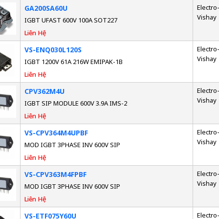
Electro-
GA200SA60U
Vishay
IGBT UFAST 600V 100A SOT227
Liên Hệ
Electro-
VS-ENQ030L120S
Vishay
IGBT 1200V 61A 216W EMIPAK-1B
Liên Hệ
Electro-
CPV362M4U
Vishay
IGBT SIP MODULE 600V 3.9A IMS-2
Liên Hệ
Electro-
VS-CPV364M4UPBF
Vishay
MOD IGBT 3PHASE INV 600V SIP
Liên Hệ
Electro-
VS-CPV363M4FPBF
Vishay
MOD IGBT 3PHASE INV 600V SIP
Liên Hệ
Electro-
VS-ETF075Y60U