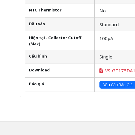
NTC Thermistor
No
Đầu vào
Standard
Hiện tại - Collector Cutoff
100µA
(Max)
Cấu hình
Single
Download
VS-GT175DA
Báo giá
Yêu Cầu Báo Giá