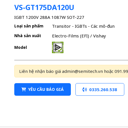
VS-GT175DA120U
IGBT 1200V 288A 1087W SOT-227
Loại sản phẩm
Transitor - IGBTs - Các mô-đun
Nhà sản xuất
Electro-Films (EFI) / Vishay
Model
Liên hệ nhận báo giá admin@semitech.vn hoặc 091.99
YÊU CẦU BÁO GIÁ
0335.260.538