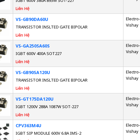
IGBT 600V 380A 893W SOT-227
Liên Hệ
Electro-
VS-GB90DA60U
Vishay
TRANSISTOR INSLTED GATE BIPOLAR
Liên Hệ
Electro-
VS-GA250SA60S
Vishay
IGBT 600V 400A SOT227
Liên Hệ
Electro-
VS-GB90SA120U
Vishay
TRANSISTOR INSLTED GATE BIPOLAR
Liên Hệ
Electro-
VS-GT175DA120U
Vishay
IGBT 1200V 288A 1087W SOT-227
Liên Hệ
Electro-
CPV363M4U
Vishay
IGBT SIP MODULE 600V 6.8A IMS-2