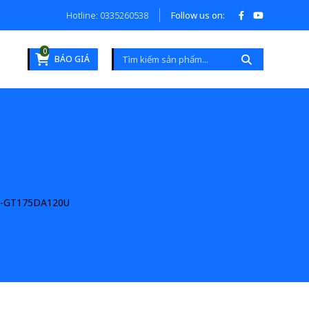
Hotline: 0335260538
Follow us on:
0
BÁO GIÁ
S-GT175DA120U