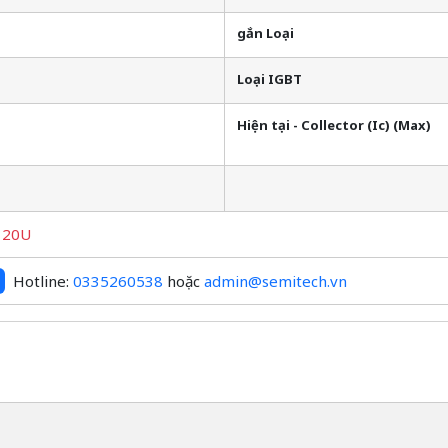
gắn Loại
Loại IGBT
Hiện tại - Collector (Ic) (Max)
120U
Hotline:
0335260538
hoặc
admin@semitech.vn