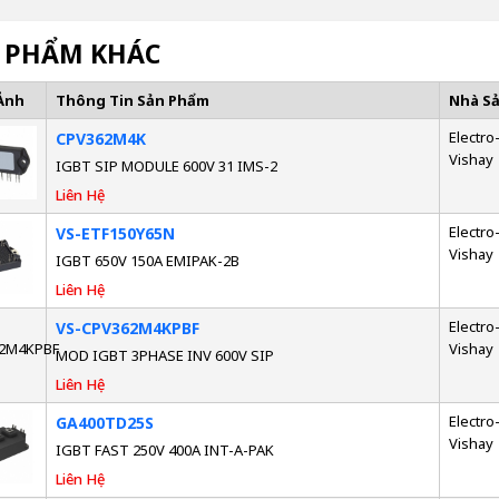
 PHẨM KHÁC
Ảnh
Thông Tin Sản Phẩm
Nhà S
Electro-
CPV362M4K
Vishay
IGBT SIP MODULE 600V 31 IMS-2
Liên Hệ
Electro-
VS-ETF150Y65N
Vishay
IGBT 650V 150A EMIPAK-2B
Liên Hệ
Electro-
VS-CPV362M4KPBF
Vishay
MOD IGBT 3PHASE INV 600V SIP
Liên Hệ
Electro-
GA400TD25S
Vishay
IGBT FAST 250V 400A INT-A-PAK
Liên Hệ