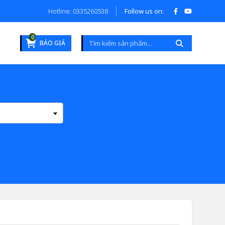
Hotline: 0335260538
Follow us on:
0
BÁO GIÁ