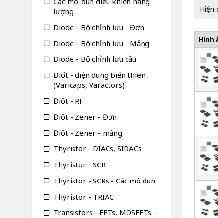
Các mô-đun điều khiển năng
Hiện 
lượng
Diode - Bộ chỉnh lưu - Đơn
Hình 
Diode - Bộ chỉnh lưu - Mảng
Diode - Bộ chỉnh lưu cầu
Điốt - điện dung biến thiên
(Varicaps, Varactors)
Điốt - RF
Điốt - Zener - Đơn
Điốt - Zener - mảng
Thyristor - DIACs, SIDACs
Thyristor - SCR
Thyristor - SCRs - Các mô đun
Thyristor - TRIAC
Transistors - FETs, MOSFETs -